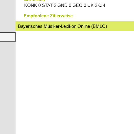
KONK 0 STAT 2 GND 0 GEO 0 UK 2 Ҩ 4
Empfohlene Zitierweise
Bayerisches Musiker-Lexikon Online (BMLO)