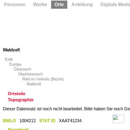
Personen
Werke
Orte
Anleitung
Digitale Medi
Waldzell
Erde
Europa
Österreich
Oberösterreich
Ried im Innkreis (Bezirk)
Waldzell
Ortsteile
Topographie
Dieser Datensatz ist noch nicht bearbeitet. Bitte haben Sie noch Ge
BMLO
1004212
STAT ID
XAAT41234
Normlevel