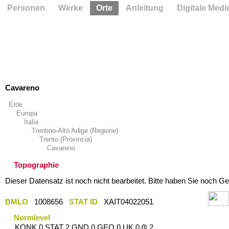
Personen
Werke
Orte
Anleitung
Digitale Medi
Cavareno
Erde
Europa
Italia
Trentino-Alto Adige (Regione)
Trento (Provincia)
Cavareno
Topographie
Dieser Datensatz ist noch nicht bearbeitet. Bitte haben Sie noch Ge
BMLO
1008656
STAT ID
XAIT04022051
Normlevel
KONK 0 STAT 2 GND 0 GEO 0 UK 0 Ҩ 2