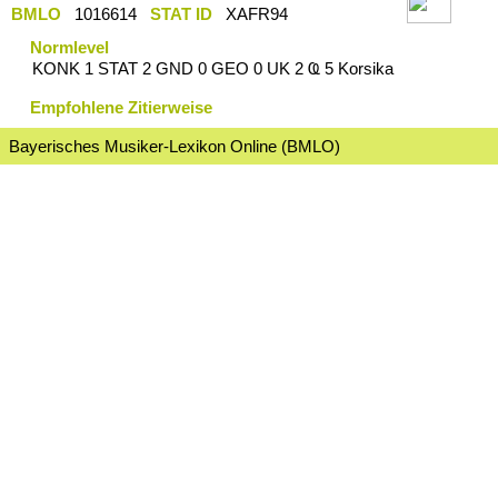
BMLO
1016614
STAT ID
XAFR94
Normlevel
KONK 1 STAT 2 GND 0 GEO 0 UK 2 Ҩ 5 Korsika
Empfohlene Zitierweise
Bayerisches Musiker-Lexikon Online (BMLO)