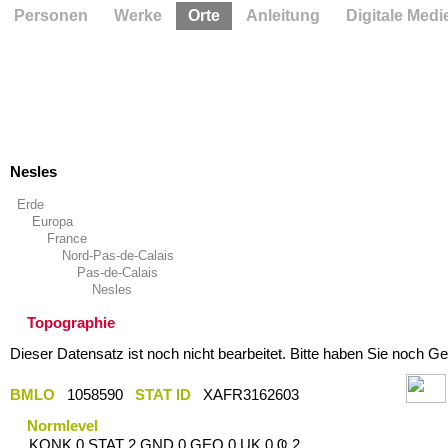
Personen
Werke
Orte
Anleitung
Digitale Medi
Nesles
Erde
Europa
France
Nord-Pas-de-Calais
Pas-de-Calais
Nesles
Topographie
Dieser Datensatz ist noch nicht bearbeitet. Bitte haben Sie noch Ge
BMLO
1058590
STAT ID
XAFR3162603
Normlevel
KONK 0 STAT 2 GND 0 GEO 0 UK 0 Ҩ 2