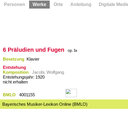
Personen
Werke
Orte
Anleitung
Digitale Medi
6 Präludien und Fugen
op. 1a
Besetzung
Klavier
Entstehung
Komposition
Jacobi, Wolfgang
Entstehungsjahr: 1920
nicht erhalten
BMLO
4001155
Bayerisches Musiker-Lexikon Online (BMLO)