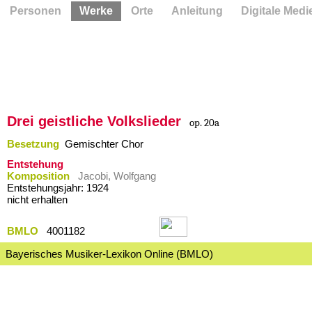
Personen
Werke
Orte
Anleitung
Digitale Medi
Drei geistliche Volkslieder
op. 20a
Besetzung
Gemischter Chor
Entstehung
Komposition
Jacobi, Wolfgang
Entstehungsjahr: 1924
nicht erhalten
BMLO
4001182
Bayerisches Musiker-Lexikon Online (BMLO)