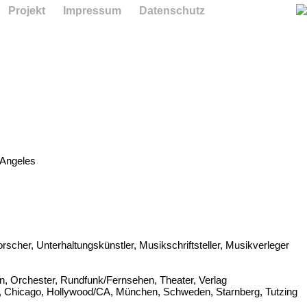
Projekt
Impressum
Datenschutz
Angeles
orscher, Unterhaltungskünstler, Musikschriftsteller, Musikverleger
n, Orchester, Rundfunk/Fernsehen, Theater, Verlag
,​ Chicago,​ Hollywood/CA,​ München,​ Schweden,​ Starnberg,​ Tutzing