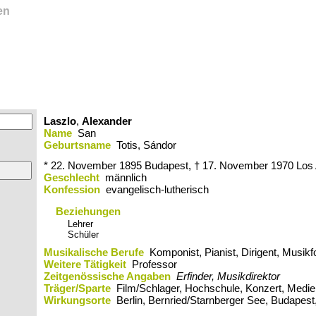
en
Laszlo
,
Alexander
Name
San
Geburtsname
Totis, Sándor
* 22. November 1895
Budapest,
† 17. November 1970
Los 
Geschlecht
männlich
Konfession
evangelisch-lutherisch
Beziehungen
Lehrer
Schüler
Musikalische Berufe
Komponist, Pianist, Dirigent, Musikf
Weitere Tätigkeit
Professor
Zeitgenössische Angaben
Erfinder, Musikdirektor
Träger/Sparte
Film/Schlager, Hochschule, Konzert, Medie
Wirkungsorte
Berlin,​ Bernried/Starnberger See,​ Budapest