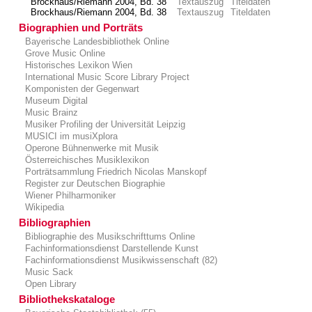
Brockhaus/Riemann 2004, Bd. 38
Textauszug
Titeldaten
Brockhaus/Riemann 2004, Bd. 38
Textauszug
Titeldaten
Biographien und Porträts
Bayerische Landesbibliothek Online
Grove Music Online
Historisches Lexikon Wien
International Music Score Library Project
Komponisten der Gegenwart
Museum Digital
Music Brainz
Musiker Profiling der Universität Leipzig
MUSICI im musiXplora
Operone Bühnenwerke mit Musik
Österreichisches Musiklexikon
Porträtsammlung Friedrich Nicolas Manskopf
Register zur Deutschen Biographie
Wiener Philharmoniker
Wikipedia
Bibliographien
Bibliographie des Musikschrifttums Online
Fachinformationsdienst Darstellende Kunst
Fachinformationsdienst Musikwissenschaft (82)
Music Sack
Open Library
Bibliothekskataloge