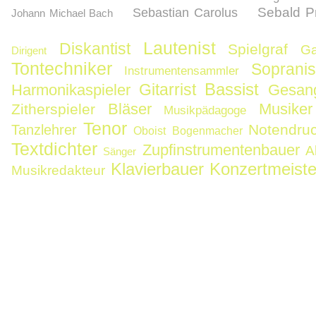
Sebald Pr
Sebastian Carolus
Johann Michael Bach
Lautenist
Diskantist
Spielgraf
Ga
Dirigent
Tontechniker
Sopranis
Instrumentensammler
Bassist
Gitarrist
Harmonikaspieler
Gesang
Bläser
Musiker
Zitherspieler
Musikpädagoge
Tenor
Notendru
Tanzlehrer
Oboist
Bogenmacher
Textdichter
Zupfinstrumentenbauer
Al
Sänger
Klavierbauer
Konzertmeiste
Musikredakteur