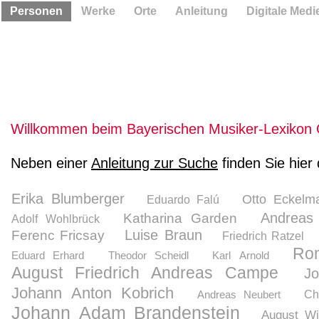
Personen
Werke
Orte
Anleitung
Digitale Medi
Willkommen beim Bayerischen Musiker-Lexikon 
Neben einer
Anleitung zur Suche
finden Sie hier
Erika Blumberger
Otto Eckelm
Eduardo Falú
Andreas
Katharina Garden
Adolf Wohlbrück
Luise Braun
Ferenc Fricsay
Friedrich Ratzel
Ro
Eduard Erhard
Theodor Scheidl
Karl Arnold
August Friedrich Andreas Campe
J
Johann Anton Kobrich
Andreas Neubert
Ch
Johann Adam Brandenstein
August Wi