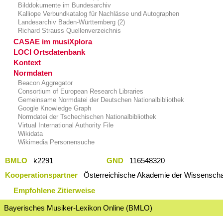
Bilddokumente im Bundesarchiv
Kalliope Verbundkatalog für Nachlässe und Autographen
Landesarchiv Baden-Württemberg (2)
Richard Strauss Quellenverzeichnis
CASAE im musiXplora
LOCI Ortsdatenbank
Kontext
Normdaten
Beacon Aggregator
Consortium of European Research Libraries
Gemeinsame Normdatei der Deutschen Nationalbibliothek
Google Knowledge Graph
Normdatei der Tschechischen Nationalbibliothek
Virtual International Authority File
Wikidata
Wikimedia Personensuche
BMLO
k2291
GND
116548320
Kooperationspartner
Österreichische Akademie der Wissenschaf
Empfohlene Zitierweise
Bayerisches Musiker-Lexikon Online (BMLO)