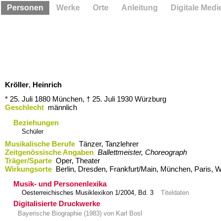
Personen
Werke
Orte
Anleitung
Digitale Medi
Kröller
,
Heinrich
* 25. Juli 1880
München,
† 25. Juli 1930
Würzburg
Geschlecht
männlich
Beziehungen
Schüler
Musikalische Berufe
Tänzer, Tanzlehrer
Zeitgenössische Angaben
Ballettmeister, Choreograph
Träger/Sparte
Oper, Theater
Wirkungsorte
Berlin,​ Dresden,​ Frankfurt/Main,​ München,​ Paris,​ 
Musik- und Personenlexika
Oesterreichisches Musiklexikon 1/2004, Bd. 3
Titeldaten
Digitalisierte Druckwerke
Bayerische Biographie (1983) von Karl Bosl