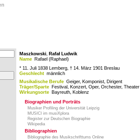
en
Maszkowski
,
Rafał Ludwik
Name
Rafael (Raphael)
* 11. Juli 1838
Lemberg,
† 14. März 1901
Breslau
Geschlecht
männlich
Musikalische Berufe
Geiger, Komponist, Dirigent
Träger/Sparte
Festival, Konzert, Oper, Orchester, Theater
Wirkungsorte
Bayreuth,​ Koblenz
Biographien und Porträts
Musiker Profiling der Universität Leipzig
MUSICI im musiXplora
Register zur Deutschen Biographie
Wikipedia
Bibliographien
Bibliographie des Musikschrifttums Online