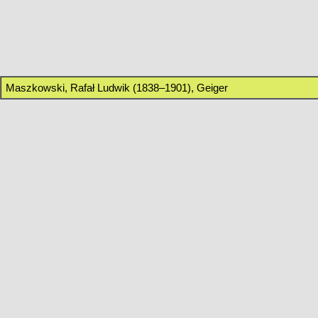
Maszkowski, Rafał Ludwik (1838–1901), Geiger