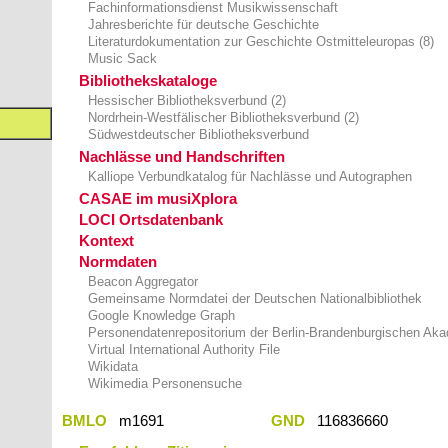
Fachinformationsdienst Musikwissenschaft
Jahresberichte für deutsche Geschichte
Literaturdokumentation zur Geschichte Ostmitteleuropas (8)
Music Sack
Bibliothekskataloge
Hessischer Bibliotheksverbund (2)
Nordrhein-Westfälischer Bibliotheksverbund (2)
Südwestdeutscher Bibliotheksverbund
Nachlässe und Handschriften
Kalliope Verbundkatalog für Nachlässe und Autographen
CASAE im musiXplora
LOCI Ortsdatenbank
Kontext
Normdaten
Beacon Aggregator
Gemeinsame Normdatei der Deutschen Nationalbibliothek
Google Knowledge Graph
Personendatenrepositorium der Berlin-Brandenburgischen Ak
Virtual International Authority File
Wikidata
Wikimedia Personensuche
BMLO
m1691
GND
116836660