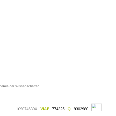
ademie der Wissenschaften
109074630X
VIAF
774325
Q
9302980