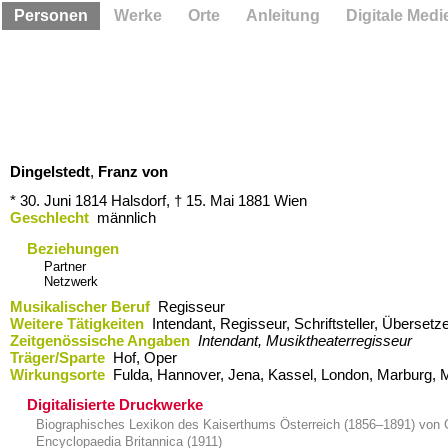
Personen
Werke
Orte
Anleitung
Digitale Medi
Dingelstedt
,
Franz von
* 30. Juni 1814
Halsdorf,
† 15. Mai 1881
Wien
Geschlecht
männlich
Beziehungen
Partner
Netzwerk
Musikalischer Beruf
Regisseur
Weitere Tätigkeiten
Intendant, Regisseur, Schriftsteller, Übersetz
Zeitgenössische Angaben
Intendant, Musiktheaterregisseur
Träger/Sparte
Hof, Oper
Wirkungsorte
Fulda,​ Hannover,​ Jena,​ Kassel,​ London,​ Marburg,​ 
Digitalisierte Druckwerke
Biographisches Lexikon des Kaiserthums Österreich (1856–1891) von 
Encyclopaedia Britannica (1911)