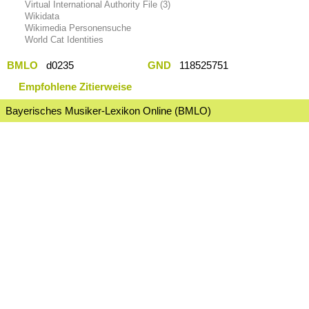
Virtual International Authority File (3)
Wikidata
Wikimedia Personensuche
World Cat Identities
BMLO
d0235
GND
118525751
Empfohlene Zitierweise
Bayerisches Musiker-Lexikon Online (BMLO)