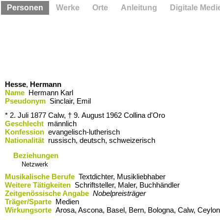
Personen
Werke
Orte
Anleitung
Digitale Medi
Hesse
,
Hermann
Name
Hermann Karl
Pseudonym
Sinclair, Emil
* 2. Juli 1877
Calw,
† 9. August 1962
Collina d'Oro
Geschlecht
männlich
Konfession
evangelisch-lutherisch
Nationalität
russisch, deutsch, schweizerisch
Beziehungen
Netzwerk
Musikalische Berufe
Textdichter, Musikliebhaber
Weitere Tätigkeiten
Schriftsteller, Maler, Buchhändler
Zeitgenössische Angabe
Nobelpreisträger
Träger/Sparte
Medien
Wirkungsorte
Arosa,​ Ascona,​ Basel,​ Bern,​ Bologna,​ Calw,​ Ceylo