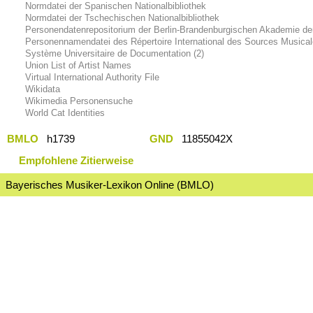
Normdatei der Spanischen Nationalbibliothek
Normdatei der Tschechischen Nationalbibliothek
Personendatenrepositorium der Berlin-Brandenburgischen Akademie de
Personennamendatei des Répertoire International des Sources Musica
Système Universitaire de Documentation (2)
Union List of Artist Names
Virtual International Authority File
Wikidata
Wikimedia Personensuche
World Cat Identities
BMLO
h1739
GND
11855042X
Empfohlene Zitierweise
Bayerisches Musiker-Lexikon Online (BMLO)