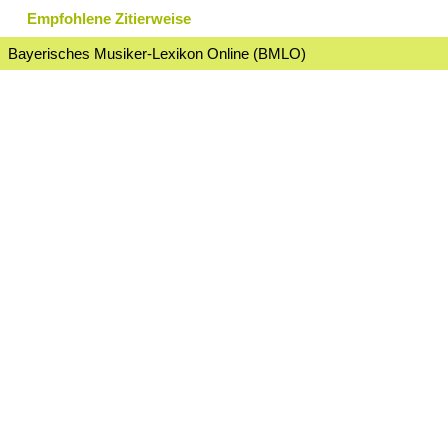
Empfohlene Zitierweise
Bayerisches Musiker-Lexikon Online (BMLO)