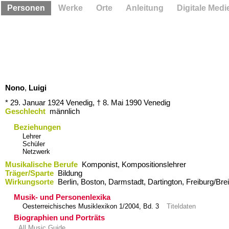
Personen
Werke
Orte
Anleitung
Digitale Medi
Nono
,
Luigi
* 29. Januar 1924
Venedig,
† 8. Mai 1990
Venedig
Geschlecht
männlich
Beziehungen
Lehrer
Schüler
Netzwerk
Musikalische Berufe
Komponist, Kompositionslehrer
Träger/Sparte
Bildung
Wirkungsorte
Berlin,​ Boston,​ Darmstadt,​ Dartington,​ Freiburg/Bre
Musik- und Personenlexika
Oesterreichisches Musiklexikon 1/2004, Bd. 3
Titeldaten
Biographien und Porträts
All Music Guide