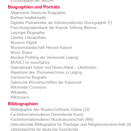
Enzyklopädie der Neuzeit
Biographien und Porträts
Allgemeine Deutsche Biographie
Berliner Intellektuelle
Digitaler Portraitindex der frühneuzeitlichen Druckgraphik (7)
Forschungsdatenbank der Klassik Stiftung Weimar
Leipziger Biographie
Liberley Literaturlinks
Museum Digital
Museumslandschaft Hessen Kassel
Music Brainz
Musiker Profiling der Universität Leipzig
MUSICI im musiXplora
Opernprojekt Italien und Deutschland – Librettisten
Repertoire des Thomanerchores in Leipzig
Sächsische Biografie
Satirische Wochenschriften der Kaiserzeit
Wikimedia Commons
Wikipedia
Wikisource
Bibliographien
Bibliographie des Musikschrifttums Online (13)
Fachinformationsdienst Darstellende Kunst
Fachinformationsdienst Musikwissenschaft (466)
Internationale Bibliographie für Theologie und Religionswissenschaft (4
Jahresberichte für deutsche Geschichte