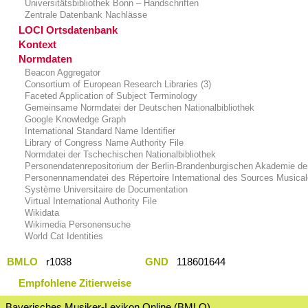
Universitätsbibliothek Bonn – Handschriften
Zentrale Datenbank Nachlässe
LOCI Ortsdatenbank
Kontext
Normdaten
Beacon Aggregator
Consortium of European Research Libraries (3)
Faceted Application of Subject Terminology
Gemeinsame Normdatei der Deutschen Nationalbibliothek
Google Knowledge Graph
International Standard Name Identifier
Library of Congress Name Authority File
Normdatei der Tschechischen Nationalbibliothek
Personendatenrepositorium der Berlin-Brandenburgischen Akademie de
Personennamendatei des Répertoire International des Sources Musica
Système Universitaire de Documentation
Virtual International Authority File
Wikidata
Wikimedia Personensuche
World Cat Identities
BMLO
r1038
GND
118601644
Empfohlene Zitierweise
Bayerisches Musiker-Lexikon Online (BMLO)