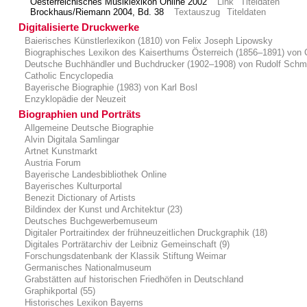
Oesterreichisches Musiklexikon Online 2002
Link
Titeldaten
Brockhaus/Riemann 2004, Bd. 38
Textauszug
Titeldaten
Digitalisierte Druckwerke
Baierisches Künstlerlexikon (1810) von Felix Joseph Lipowsky
Biographisches Lexikon des Kaiserthums Österreich (1856–1891) von 
Deutsche Buchhändler und Buchdrucker (1902–1908) von Rudolf Schm
Catholic Encyclopedia
Bayerische Biographie (1983) von Karl Bosl
Enzyklopädie der Neuzeit
Biographien und Porträts
Allgemeine Deutsche Biographie
Alvin Digitala Samlingar
Artnet Kunstmarkt
Austria Forum
Bayerische Landesbibliothek Online
Bayerisches Kulturportal
Benezit Dictionary of Artists
Bildindex der Kunst und Architektur (23)
Deutsches Buchgewerbemuseum
Digitaler Portraitindex der frühneuzeitlichen Druckgraphik (18)
Digitales Porträtarchiv der Leibniz Gemeinschaft (9)
Forschungsdatenbank der Klassik Stiftung Weimar
Germanisches Nationalmuseum
Grabstätten auf historischen Friedhöfen in Deutschland
Graphikportal (55)
Historisches Lexikon Bayerns