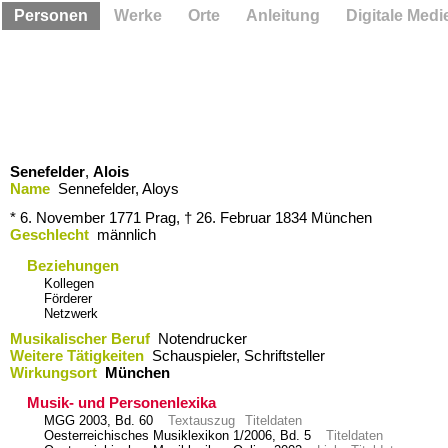
Personen
Werke
Orte
Anleitung
Digitale Medi
Senefelder
,
Alois
Name
Sennefelder, Aloys
* 6. November 1771
Prag,
† 26. Februar 1834
München
Geschlecht
männlich
Beziehungen
Kollegen
Förderer
Netzwerk
Musikalischer Beruf
Notendrucker
Weitere Tätigkeiten
Schauspieler, Schriftsteller
Wirkungsort
München
Musik- und Personenlexika
MGG 2003, Bd. 60
Textauszug
Titeldaten
Oesterreichisches Musiklexikon 1/2006, Bd. 5
Titeldaten