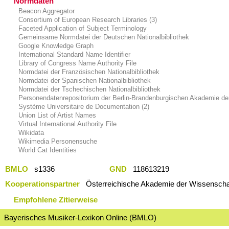
Normdaten
Beacon Aggregator
Consortium of European Research Libraries (3)
Faceted Application of Subject Terminology
Gemeinsame Normdatei der Deutschen Nationalbibliothek
Google Knowledge Graph
International Standard Name Identifier
Library of Congress Name Authority File
Normdatei der Französischen Nationalbibliothek
Normdatei der Spanischen Nationalbibliothek
Normdatei der Tschechischen Nationalbibliothek
Personendatenrepositorium der Berlin-Brandenburgischen Akademie de
Système Universitaire de Documentation (2)
Union List of Artist Names
Virtual International Authority File
Wikidata
Wikimedia Personensuche
World Cat Identities
BMLO
s1336
GND
118613219
Kooperationspartner
Österreichische Akademie der Wissenschaf
Empfohlene Zitierweise
Bayerisches Musiker-Lexikon Online (BMLO)