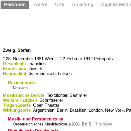
Personen
Werke
Orte
Anleitung
Digitale Medi
Zweig
,
Stefan
* 28. November 1881
Wien,
† 22. Februar 1942
Petrópolis
Geschlecht
männlich
Konfession
jüdisch
Nationalität
österreichisch, britisch
Beziehungen
Netzwerk
Musikalische Berufe
Textdichter, Sammler
Weitere Tätigkeit
Schriftsteller
Träger/Sparte
Oper, Theater
Wirkungsorte
Argentinien,​ Berlin,​ Brasilien,​ London,​ New York,​ P
Musik- und Personenlexika
Oesterreichisches Musiklexikon 1/2006, Bd. 5
Titeldaten
Digitalisierte Druckwerke