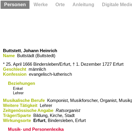
Personen
Werke
Orte
Anleitung
Digitale Medi
Buttstett
,
Johann Heinrich
Name
Buttstädt (Buttstedt)
* 25. April 1666
Bindersleben/Erfurt,
† 1. Dezember 1727
Erfurt
Geschlecht
männlich
Konfession
evangelisch-lutherisch
Beziehungen
Enkel
Lehrer
Musikalische Berufe
Komponist, Musikforscher, Organist, Musi
Weitere Tätigkeit
Lehrer
Zeitgenössische Angabe
Ratsorganist
Träger/Sparte
Bildung, Kirche, Stadt
Wirkungsorte
Erfurt
,​ Bindersleben,​ Erfurt
Musik- und Personenlexika