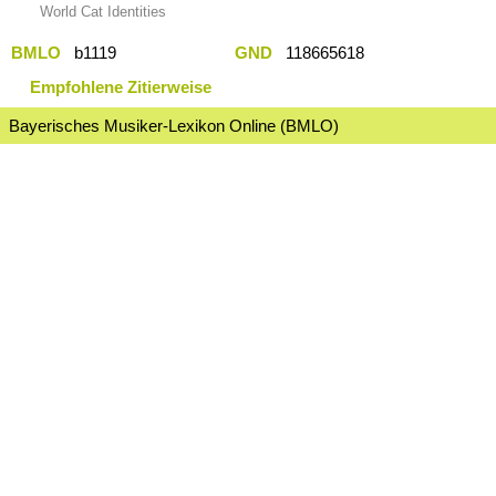
World Cat Identities
BMLO
b1119
GND
118665618
Empfohlene Zitierweise
Bayerisches Musiker-Lexikon Online (BMLO)