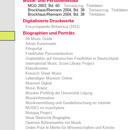
Musik- und Personenlexika
MGG 2003, Bd. 60
Textauszug
Titeldaten
Brockhaus/Riemann 2004, Bd. 38
Textauszug
Titeldaten
Brockhaus/Riemann 2004, Bd. 38
Titeldaten
Digitalisierte Druckwerke
Encyclopaedia Britannica (1911)
Biographien und Porträts
All Music Guide
Artnet Kunstmarkt
Filmportal
Frankfurter Personenlexikon
Grabstätten auf historischen Friedhöfen in Deutschland
International Music Score Library Project
Klassikseiten
Kreusch Sheet Music
Lebendiges Museum Online
Museum Digital
Music Brainz
Musiker Profiling der Universität Leipzig
Musikinformation
Musikvermittlung und Genderforschung im Internet
MUSICI im musiXplora
Mutopia Project
Neue Deutsche Biographie
Operone Bühnenwerke mit Musik
Orden Pour le Mérite für Wissenschaften und Künste