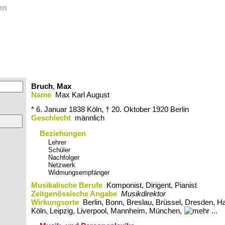
en
Bruch
,
Max
Name
Max Karl August
* 6. Januar 1838
Köln,
† 20. Oktober 1920
Berlin
Geschlecht
männlich
Beziehungen
Lehrer
Schüler
Nachfolger
Netzwerk
Widmungsempfänger
Musikalische Berufe
Komponist, Dirigent, Pianist
Zeitgenössische Angabe
Musikdirektor
Wirkungsorte
Berlin,​ Bonn,​ Breslau,​ Brüssel,​ Dresden,​ H
Köln,​ Leipzig,​ Liverpool,​ Mannheim,​ München,