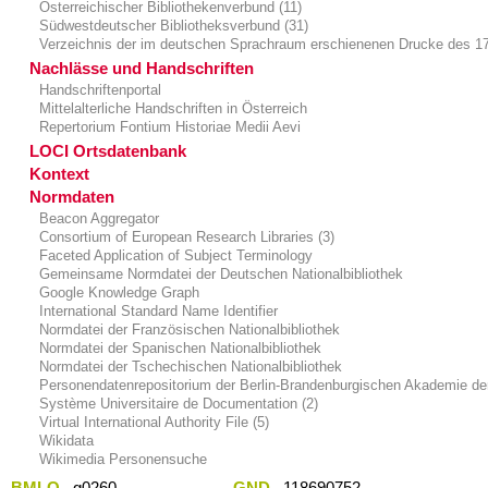
Österreichischer Bibliothekenverbund (11)
Südwestdeutscher Bibliotheksverbund (31)
Verzeichnis der im deutschen Sprachraum erschienenen Drucke des 17
Nachlässe und Handschriften
Handschriftenportal
Mittelalterliche Handschriften in Österreich
Repertorium Fontium Historiae Medii Aevi
LOCI Ortsdatenbank
Kontext
Normdaten
Beacon Aggregator
Consortium of European Research Libraries (3)
Faceted Application of Subject Terminology
Gemeinsame Normdatei der Deutschen Nationalbibliothek
Google Knowledge Graph
International Standard Name Identifier
Normdatei der Französischen Nationalbibliothek
Normdatei der Spanischen Nationalbibliothek
Normdatei der Tschechischen Nationalbibliothek
Personendatenrepositorium der Berlin-Brandenburgischen Akademie de
Système Universitaire de Documentation (2)
Virtual International Authority File (5)
Wikidata
Wikimedia Personensuche
BMLO
g0260
GND
118690752