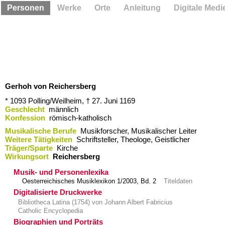
Personen
Werke
Orte
Anleitung
Digitale Medi
Gerhoh von Reichersberg
* 1093
Polling/Weilheim,
† 27. Juni 1169
Geschlecht
männlich
Konfession
römisch-katholisch
Musikalische Berufe
Musikforscher, Musikalischer Leiter
Weitere Tätigkeiten
Schriftsteller, Theologe, Geistlicher
Träger/Sparte
Kirche
Wirkungsort
Reichersberg
Musik- und Personenlexika
Oesterreichisches Musiklexikon 1/2003, Bd. 2
Titeldaten
Digitalisierte Druckwerke
Bibliotheca Latina (1754) von Johann Albert Fabricius
Catholic Encyclopedia
Biographien und Porträts