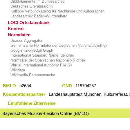
Bilddokumente im Bundesarchiv
Deutsches Literaturarchiv
Kalliope Verbundkatalog für Nachlässe und Autographen
Landesarchiv Baden-Württemberg
LOCI Ortsdatenbank
Kontext
Normdaten
Beacon Aggregator
Gemeinsame Normdatei der Deutschen Nationalbibliothek
Google Knowledge Graph
International Standard Name Identifier
Normdatei der Spanischen Nationalbibliothek
Virtual International Authority File (2)
Wikidata
Wikimedia Personensuche
BMLO
h2684
GND
118704257
Kooperationspartner
Landeshauptstadt München, Kulturreferat, 
Empfohlene Zitierweise
Bayerisches Musiker-Lexikon Online (BMLO)