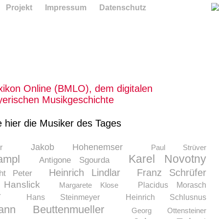
Projekt
Impressum
Datenschutz
ikon Online (BMLO), dem digitalen
erischen Musikgeschichte
e hier die Musiker des Tages
Jakob Hohenemser
r
Paul Strüver
Karel Novotny
ampl
Antigone Sgourda
Heinrich Lindlar
Franz Schrüfer
ht Peter
Hanslick
Margarete Klose
Placidus Morasch
r
Hans Steinmeyer
Heinrich Schlusnus
ann Beuttenmueller
Georg Ottensteiner