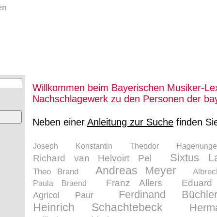
en
Willkommen beim Bayerischen Musiker-Lex
Nachschlagewerk zu den Personen der bay
Neben einer
Anleitung zur Suche
finden Si
Joseph Konstantin Theodor Hagenunge
Sixtus L
Richard van Helvoirt Pel
Andreas Meyer
Theo Brand
Albrec
Franz Allers
Eduard 
Paula Braend
Ferdinand Büchle
Agricol Paur
Heinrich Schachtebeck
Herm