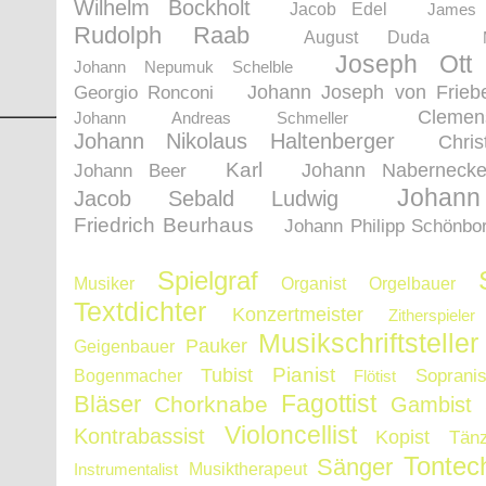
Wilhelm Bockholt
Jacob Edel
James
Rudolph Raab
August Duda
Joseph Ott
Johann Nepumuk Schelble
Johann Joseph von Friebe
Georgio Ronconi
Clem
Johann Andreas Schmeller
Johann Nikolaus Haltenberger
Chri
Karl
Johann Nabernecke
Johann Beer
Johan
Jacob Sebald Ludwig
Friedrich Beurhaus
Johann Philipp Schönbo
Spielgraf
Musiker
Organist
Orgelbauer
Textdichter
Konzertmeister
Zitherspieler
Musikschriftsteller
Pauker
Geigenbauer
Pianist
Tubist
Sopranis
Bogenmacher
Flötist
Fagottist
Bläser
Chorknabe
Gambist
Violoncellist
Kontrabassist
Kopist
Tän
Tontec
Sänger
Instrumentalist
Musiktherapeut