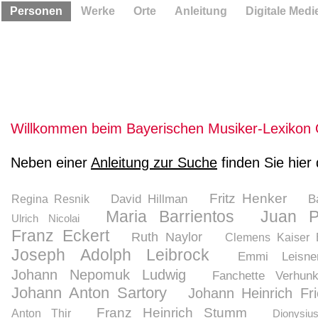
Personen
Werke
Orte
Anleitung
Digitale Medi
Willkommen beim Bayerischen Musiker-Lexikon 
Neben einer
Anleitung zur Suche
finden Sie hier
Fritz Henker
David Hillman
B
Regina Resnik
Maria Barrientos
Juan P
Ulrich Nicolai
Franz Eckert
Ruth Naylor
Clemens Kaiser 
Joseph Adolph Leibrock
Emmi Leisne
Johann Nepomuk Ludwig
Fanchette Verhun
Johann Anton Sartory
Johann Heinrich Fri
Franz Heinrich Stumm
Anton Thir
Dionysiu