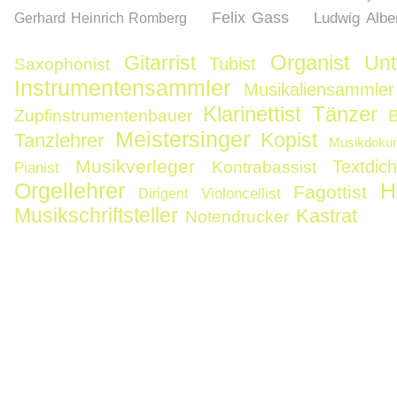
Felix Gass
Ludwig Alber
Gerhard Heinrich Romberg
Organist
Gitarrist
Unt
Tubist
Saxophonist
Instrumentensammler
Musikaliensammler
Klarinettist
Tänzer
Zupfinstrumentenbauer
B
Meistersinger
Kopist
Tanzlehrer
Musikdoku
Musikverleger
Textdich
Kontrabassist
Pianist
Orgellehrer
H
Fagottist
Violoncellist
Dirigent
Musikschriftsteller
Kastrat
Notendrucker