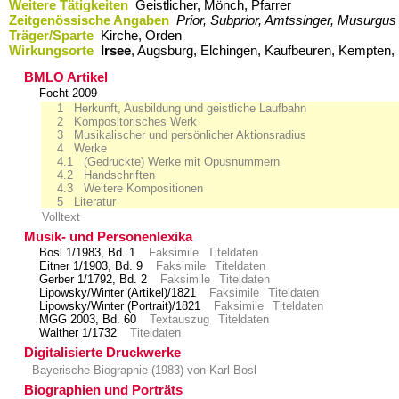
Weitere Tätigkeiten
Geistlicher, Mönch, Pfarrer
Zeitgenössische Angaben
Prior, Subprior, Amtssinger, Musurgus
Träger/Sparte
Kirche, Orden
Wirkungsorte
Irsee
,​ Augsburg,​ Elchingen,​ Kaufbeuren,​ Kempten
BMLO Artikel
Focht 2009
1 Herkunft, Ausbildung und geistliche Laufbahn
2 Kompositorisches Werk
3 Musikalischer und persönlicher Aktionsradius
4 Werke
4.1 (Gedruckte) Werke mit Opusnummern
4.2 Handschriften
4.3 Weitere Kompositionen
5 Literatur
Volltext
Musik- und Personenlexika
Bosl 1/1983, Bd. 1
Faksimile
Titeldaten
Eitner 1/1903, Bd. 9
Faksimile
Titeldaten
Gerber 1/1792, Bd. 2
Faksimile
Titeldaten
Lipowsky/Winter (Artikel)/1821
Faksimile
Titeldaten
Lipowsky/Winter (Portrait)/1821
Faksimile
Titeldaten
MGG 2003, Bd. 60
Textauszug
Titeldaten
Walther 1/1732
Titeldaten
Digitalisierte Druckwerke
Bayerische Biographie (1983) von Karl Bosl
Biographien und Porträts