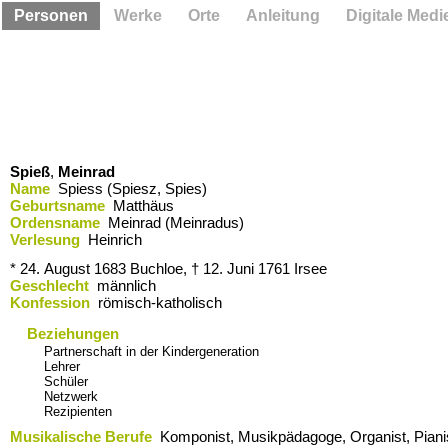
Personen
Werke
Orte
Anleitung
Digitale Medi
Spieß
,
Meinrad
Name
Spiess (Spiesz, Spies)
Geburtsname
Matthäus
Ordensname
Meinrad (Meinradus)
Verlesung
Heinrich
* 24. August 1683
Buchloe,
† 12. Juni 1761
Irsee
Geschlecht
männlich
Konfession
römisch-katholisch
Beziehungen
Partnerschaft in der Kindergeneration
Lehrer
Schüler
Netzwerk
Rezipienten
Musikalische Berufe
Komponist, Musikpädagoge, Organist, Pianis