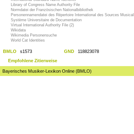
Library of Congress Name Authority File
Normdatei der Französischen Nationalbibliothek
Personennamendatei des Répertoire International des Sources Musica
Système Universitaire de Documentation
Virtual International Authority File (2)
Wikidata
Wikimedia Personensuche
World Cat Identities
BMLO
s1573
GND
118823078
Empfohlene Zitierweise
Bayerisches Musiker-Lexikon Online (BMLO)