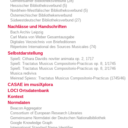
Gemeinsamer Bibliotheksverbund (28)
Hessischer Bibliotheksverbund (5)
Nordrhein-Westfälischer Bibliotheksverbund (5)
Österreichischer Bibliothekenverbund
Südwestdeutscher Bibliotheksverbund (27)
Nachlässe und Handschriften
Bach Archiv Leipzig
Carl Maria von Weber Gesamtausgabe
Digitales Verzeichnis von Briefeditionen
Répertoire International des Sources Musicales (74)
Selbstdarstellung
Spieß: Cithara Davidis noviter animata op. 2, 1717
Spieß: Tractatus Musicus Compositorio-Practicus op. 8, 1/1745
Spieß: Tractatus Musicus Compositorio-Practicus op. 8, 2/1746
Musica rediviva
Meinrad Spiess: Tractatus Musicus Compositorio-Practicus (1745/46)
CASAE im musiXplora
LOCI Ortsdatenbank
Kontext
Normdaten
Beacon Aggregator
Consortium of European Research Libraries
Gemeinsame Normdatei der Deutschen Nationalbibliothek
Google Knowledge Graph
International Standard Name Identifier