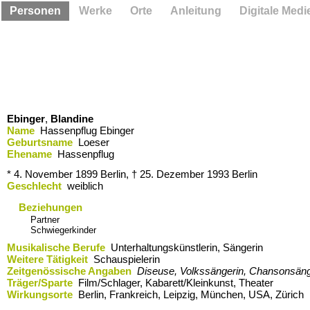
Personen
Werke
Orte
Anleitung
Digitale Medi
Ebinger
,
Blandine
Name
Hassenpflug Ebinger
Geburtsname
Loeser
Ehename
Hassenpflug
* 4. November 1899
Berlin,
† 25. Dezember 1993
Berlin
Geschlecht
weiblich
Beziehungen
Partner
Schwiegerkinder
Musikalische Berufe
Unterhaltungskünstlerin, Sängerin
Weitere Tätigkeit
Schauspielerin
Zeitgenössische Angaben
Diseuse, Volkssängerin, Chansonsäng
Träger/Sparte
Film/Schlager, Kabarett/Kleinkunst, Theater
Wirkungsorte
Berlin,​ Frankreich,​ Leipzig,​ München,​ USA,​ Zürich