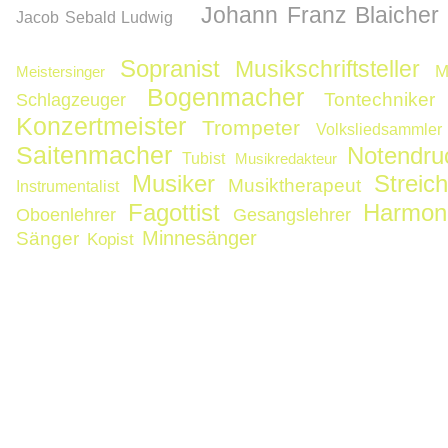
Johann Franz Blaicher
Jacob Sebald Ludwig
Sopranist
Musikschriftsteller
M
Meistersinger
Bogenmacher
Tontechniker
Schlagzeuger
Konzertmeister
Trompeter
Volksliedsammler
Saitenmacher
Notendru
Tubist
Musikredakteur
Musiker
Streic
Musiktherapeut
Instrumentalist
Fagottist
Harmoni
Oboenlehrer
Gesangslehrer
Minnesänger
Sänger
Kopist