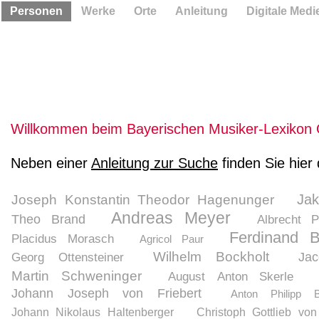
Personen
Werke
Orte
Anleitung
Digitale Medi
Willkommen beim Bayerischen Musiker-Lexikon 
Neben einer
Anleitung zur Suche
finden Sie hier
Ja
Joseph Konstantin Theodor Hagenunger
Andreas Meyer
Theo Brand
Albrecht P
Ferdinand B
Placidus Morasch
Agricol Paur
Wilhelm Bockholt
Ja
Georg Ottensteiner
Martin Schweninger
August Anton Skerle
Johann Joseph von Friebert
Anton Philipp B
Johann Nikolaus Haltenberger
Christoph Gottlieb von