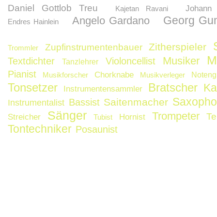
Daniel Gottlob Treu
Johann 
Kajetan Ravani
Georg Gu
Angelo Gardano
Endres Hainlein
Zitherspieler
Zupfinstrumentenbauer
Trommler
M
Musiker
Textdichter
Violoncellist
Tanzlehrer
Pianist
Chorknabe
Musikforscher
Musikverleger
Noteng
Tonsetzer
Bratscher
Ka
Instrumentensammler
Saxopho
Saitenmacher
Bassist
Instrumentalist
Sänger
Trompeter
Te
Streicher
Hornist
Tubist
Tontechniker
Posaunist