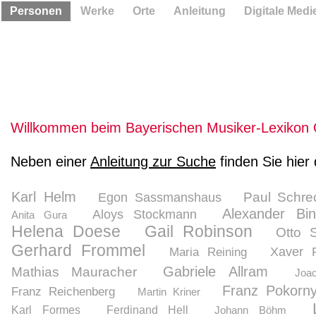
Personen
Werke
Orte
Anleitung
Digitale Medi
Willkommen beim Bayerischen Musiker-Lexikon 
Neben einer
Anleitung zur Suche
finden Sie hier
Karl Helm
Paul Schre
Egon Sassmanshaus
Alexander Bini
Aloys Stockmann
Anita Gura
Helena Doese
Gail Robinson
Otto S
Gerhard Frommel
Xaver R
Maria Reining
Gabriele Allram
Mathias Mauracher
Joa
Franz Pokorn
Franz Reichenberg
Martin Kriner
Karl Formes
Ferdinand Hell
Johann Böhm