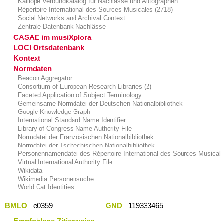
Kalliope Verbundkatalog für Nachlässe und Autographen
Répertoire International des Sources Musicales (2718)
Social Networks and Archival Context
Zentrale Datenbank Nachlässe
CASAE im musiXplora
LOCI Ortsdatenbank
Kontext
Normdaten
Beacon Aggregator
Consortium of European Research Libraries (2)
Faceted Application of Subject Terminology
Gemeinsame Normdatei der Deutschen Nationalbibliothek
Google Knowledge Graph
International Standard Name Identifier
Library of Congress Name Authority File
Normdatei der Französischen Nationalbibliothek
Normdatei der Tschechischen Nationalbibliothek
Personennamendatei des Répertoire International des Sources Musica
Virtual International Authority File
Wikidata
Wikimedia Personensuche
World Cat Identities
BMLO
e0359
GND
119333465
Empfohlene Zitierweise