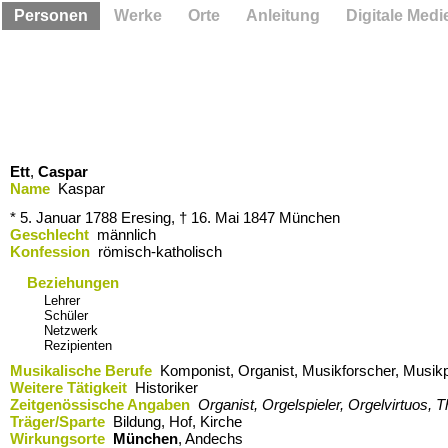
Personen
Werke
Orte
Anleitung
Digitale Medi
Ett
,
Caspar
Name
Kaspar
* 5. Januar 1788
Eresing,
† 16. Mai 1847
München
Geschlecht
männlich
Konfession
römisch-katholisch
Beziehungen
Lehrer
Schüler
Netzwerk
Rezipienten
Musikalische Berufe
Komponist, Organist, Musikforscher, Musikpä
Weitere Tätigkeit
Historiker
Zeitgenössische Angaben
Organist, Orgelspieler, Orgelvirtuos, 
Träger/Sparte
Bildung, Hof, Kirche
Wirkungsorte
München
,​ Andechs