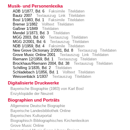
Musik- und Personenlexika
ADB 1/1877, Bd. 6
Faksimile
Titeldaten
Bautz 2007
Textauszug
Link
Titeldaten
Bosl 1/1983, Bd. 1
Faksimile
Titeldaten
Bremer 1/1882
Volltext
Titeldaten
Gaßner 1/1849
Titeldaten
Mendel 1/1873, Bd. 3
Titeldaten
MGG 2003, Bd. 60
Textauszug
Titeldaten
MGG 2/2001, Bd. 6
Textauszug
Titeldaten
NDB 1/1959, Bd. 4
Faksimile
Titeldaten
New Grove Dictionary 2/2001, Bd. 8
Textauszug
Titeldaten
Grove Music Online 2001
Textauszug
Link
Titeldaten
Riemann 12/1959, Bd. 1
Textauszug
Titeldaten
Brockhaus/Riemann 2004, Bd. 38
Textauszug
Titeldaten
Schilling 1/1835, Bd. 2
Titeldaten
Schladebach 1/1856, Bd. 1
Volltext
Titeldaten
Weissenbäck 1/1937
Textauszug
Titeldaten
Digitalisierte Druckwerke
Bayerische Biographie (1983) von Karl Bosl
Enzyklopädie der Neuzeit
Biographien und Porträts
Allgemeine Deutsche Biographie
Bayerische Landesbibliothek Online
Bayerisches Kulturportal
Biographisch Bibliographisches Kirchenlexikon
Grove Music Online