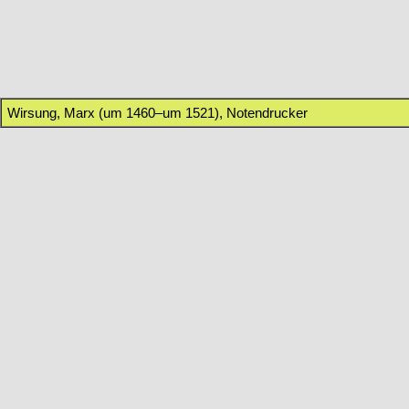
Wirsung, Marx (um 1460–um 1521), Notendrucker