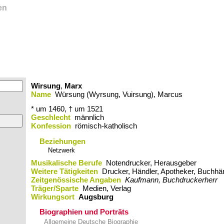
en
Wirsung
,
Marx
Name
Würsung (Wyrsung, Vuirsung), Marcus
* um 1460
,
† um 1521
Geschlecht
männlich
Konfession
römisch-katholisch
Beziehungen
Netzwerk
Musikalische Berufe
Notendrucker, Herausgeber
Weitere Tätigkeiten
Drucker, Händler, Apotheker, Buchhän
Zeitgenössische Angaben
Kaufmann, Buchdruckerherr
Träger/Sparte
Medien, Verlag
Wirkungsort
Augsburg
Biographien und Porträts
Allgemeine Deutsche Biographie