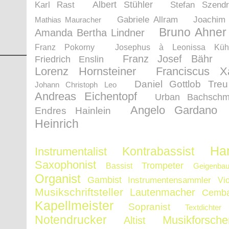
Albert Stühler
Karl Rast
Stefan Szendr
Gabriele Allram
Joachim 
Mathias Mauracher
Bruno Ahner
Amanda Bertha Lindner
Franz Pokorny
Josephus à Leonissa Küh
Franz Josef Bähr
Friedrich Enslin
Lorenz Hornsteiner
Franciscus X
Daniel Gottlob Treu
Johann Christoph Leo
Andreas Eichentopf
Urban Bachschm
Angelo Gardano
Endres Hainlein
Heinrich
Har
Kontrabassist
Instrumentalist
Saxophonist
Trompeter
Bassist
Geigenbau
Organist
Gambist
Instrumentensammler
Vio
Musikschriftsteller
Lautenmacher
Cemba
Kapellmeister
Sopranist
Textdichter
Notendrucker
Musikforsche
Altist