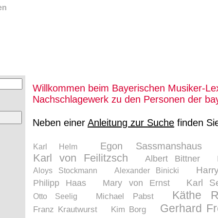
en
Willkommen beim Bayerischen Musiker-Lex
Nachschlagewerk zu den Personen der bay
Neben einer
Anleitung zur Suche
finden Si
Egon Sassmanshaus
Karl Helm
Karl von Feilitzsch
Albert Bittner
Harr
Aloys Stockmann
Alexander Binicki
Karl S
Philipp Haas
Mary von Ernst
Käthe R
Michael Pabst
Otto Seelig
Gerhard F
Franz Krautwurst
Kim Borg