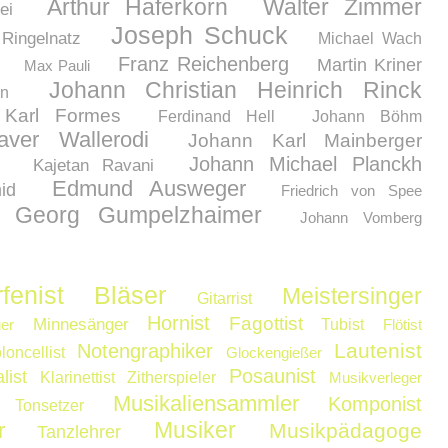
Arthur Haferkorn
Walter Zimmer
ei
Joseph Schuck
Ringelnatz
Michael Wach
Franz Reichenberg
Martin Kriner
Max Pauli
Johann Christian Heinrich Rinck
n
Karl Formes
Ferdinand Hell
Johann Böhm
aver Wallerodi
Johann Karl Mainberger
Johann Michael Planckh
Kajetan Ravani
Edmund Ausweger
id
Friedrich von Spee
Georg Gumpelzhaimer
Johann Vomberg
fenist
Bläser
Meistersinger
Gitarrist
Hornist
Fagottist
Minnesänger
er
Tubist
Flötist
Lautenist
Notengraphiker
loncellist
Glockengießer
Posaunist
list
Klarinettist
Zitherspieler
Musikverleger
Musikaliensammler
Komponist
Tonsetzer
Musiker
r
Musikpädagoge
Tanzlehrer