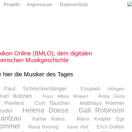
Projekt
Impressum
Datenschutz
ikon Online (BMLO), dem digitalen
erischen Musikgeschichte
e hier die Musiker des Tages
Paul Schreckenberger
Elisabeth Höngen
Karl Bobzien
Anita Gura
Franz Alfons Wolpert
y Peeters
Curt Taucher
Matthäus Roemer
Helena Doese
Gail Robinson
eydel
antzau
Kathie Kobus
Maria Knüpfer Egli
rommel
Maria Reining
Xaver Rief
Erich Doflein