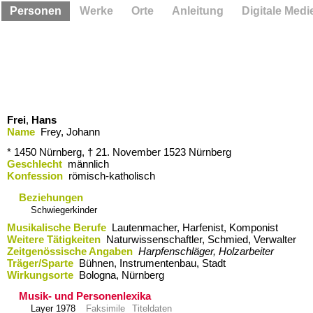
Personen
Werke
Orte
Anleitung
Digitale Medi
Frei
,
Hans
Name
Frey, Johann
* 1450
Nürnberg,
† 21. November 1523
Nürnberg
Geschlecht
männlich
Konfession
römisch-katholisch
Beziehungen
Schwiegerkinder
Musikalische Berufe
Lautenmacher, Harfenist, Komponist
Weitere Tätigkeiten
Naturwissenschaftler, Schmied, Verwalter
Zeitgenössische Angaben
Harpfenschläger, Holzarbeiter
Träger/Sparte
Bühnen, Instrumentenbau, Stadt
Wirkungsorte
Bologna,​ Nürnberg
Musik- und Personenlexika
Layer 1978
Faksimile
Titeldaten