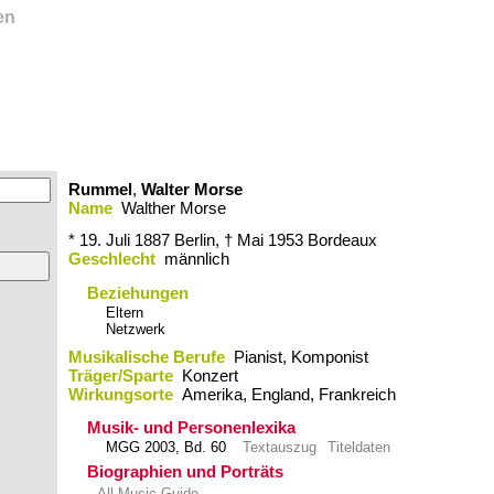
en
Rummel
,
Walter Morse
Name
Walther Morse
* 19. Juli 1887
Berlin,
† Mai 1953
Bordeaux
Geschlecht
männlich
Beziehungen
Eltern
Netzwerk
Musikalische Berufe
Pianist, Komponist
Träger/Sparte
Konzert
Wirkungsorte
Amerika,​ England,​ Frankreich
Musik- und Personenlexika
MGG 2003, Bd. 60
Textauszug
Titeldaten
Biographien und Porträts
All Music Guide