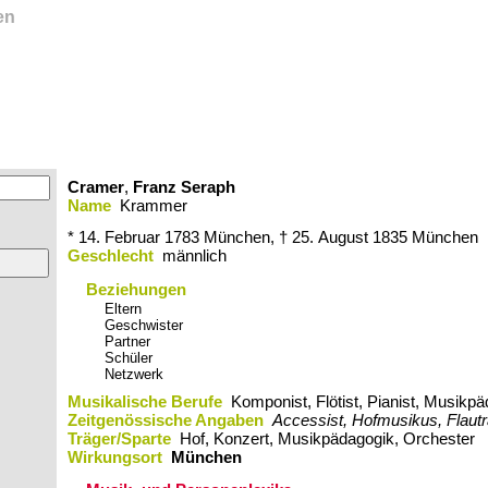
en
Cramer
,
Franz Seraph
Name
Krammer
* 14. Februar 1783
München,
† 25. August 1835
München
Geschlecht
männlich
Beziehungen
Eltern
Geschwister
Partner
Schüler
Netzwerk
Musikalische Berufe
Komponist, Flötist, Pianist, Musikp
Zeitgenössische Angaben
Accessist, Hofmusikus, Flautr
Träger/Sparte
Hof, Konzert, Musikpädagogik, Orchester
Wirkungsort
München