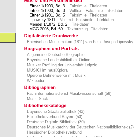
Musik- und Personenlexika
Eitner 1/1900, Bd. 3
Faksimile
Titeldaten
Eitner 1/1900, Bd. 3
Volltext
Faksimile
Titeldaten
Eitner 1/1901, Bd. 5
Faksimile
Titeldaten
Lipowsky 1811
Volltext
Faksimile
Titeldaten
Mendel 1/1872, Bd. 2
Titeldaten
MGG 2003, Bd. 60
Textauszug
Titeldaten
Digitalisierte Druckwerke
Baierisches Musiklexikon (1811) von Felix Joseph Lipowsky
Biographien und Porträts
Allgemeine Deutsche Biographie
Bayerische Landesbibliothek Online
Musiker Profiling der Universität Leipzig
MUSICI im musiXplora
Operone Bühnenwerke mit Musik
Wikipedia
Bibliographien
Fachinformationsdienst Musikwissenschaft (58)
Music Sack
Bibliothekskataloge
Bayerische Staatsbibliothek (43)
Bibliotheksverbund Bayern (53)
Deutsche Digitale Bibliothek (30)
Deutsches Musikarchiv der Deutschen Nationalbibliothek (2)
Hessischer Bibliotheksverbund