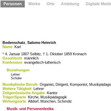
Personen
Werke
Orte
Anleitung
Digitale Medi
Bodenschatz
,
Salomo Heinrich
Name
Karl
* 4. Januar 1807
Selbitz,
† 1. Oktober 1859
Kronach
Geschlecht
männlich
Konfession
evangelisch-lutherisch
Beziehungen
Lehrer
Schüler
Musikalische Berufe
Organist, Dirigent, Komponist, Musikpädag
Weitere Tätigkeit
Lehrer
Zeitgenössische Angabe
Kantor
Träger/Sparte
Kirche, Musikpädagogik
Wirkungsorte
Altdorf,​ München,​ Schmölz
Musik- und Personenlexika