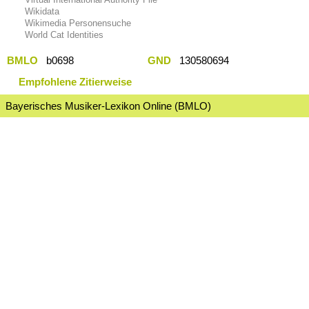
Wikidata
Wikimedia Personensuche
World Cat Identities
BMLO
b0698
GND
130580694
Empfohlene Zitierweise
Bayerisches Musiker-Lexikon Online (BMLO)