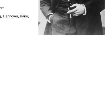
ose
​ Hannover,​ Kairo,​