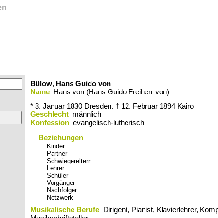
en
Bülow
,
Hans Guido von
Name
Hans von (Hans Guido Freiherr von)
* 8. Januar 1830
Dresden,
† 12. Februar 1894
Kairo
Geschlecht
männlich
Konfession
evangelisch-lutherisch
Beziehungen
Kinder
Partner
Schwiegereltern
Lehrer
Schüler
Vorgänger
Nachfolger
Netzwerk
Musikalische Berufe
Dirigent, Pianist, Klavierlehrer, Kom
Musikschriftsteller