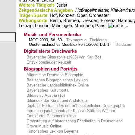
Weitere Tätigkeit
Jurist
Zeitgenössische Angaben
Hofkapellmeister, Klaviervirtu
Träger/Sparte
Hof, Konzert, Oper, Orchester
Wirkungsorte
Berlin,​ Bremen,​ Dresden,​ Florenz,​ Hamburg,
Leipzig,​ London,​ Meiningen,​ München,​ Paris,
Musik- und Personenlexika
MGG 2003, Bd. 60
Textauszug
Titeldaten
Oesterreichisches Musiklexikon 1/2002, Bd. 1
Titeldaten
Digitalisierte Druckwerke
Bayerische Biographie (1983) von Karl Bosl
Enzyklopädie der Neuzeit
Biographien und Porträts
Allgemeine Deutsche Biographie
Baltisches Biographisches Lexikon
Bayerische Landesbibliothek Online
Bayerisches Kulturportal
Bildarchiv Austria (16)
Bildindex der Kunst und Architektur
Digitaler Portraitindex der frühneuzeitlichen Druckgraphik
Forschungsdatenbank der Klassik Stiftung Weimar
Frankfurter Personenlexikon
Grabstätten auf historischen Friedhöfen in Deutschland
Grove Music Online
Historisches Lexikon Bayerns