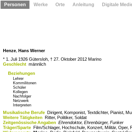
Personen
Werke
Orte
Anleitung
Digitale Medi
Henze
,
Hans Werner
* 1. Juli 1926
Gütersloh,
† 27. Oktober 2012
Marino
Geschlecht
männlich
Beziehungen
Lehrer
Kommilitonen
Schüler
Kollegen
Nachfolger
Netzwerk
Interpreten
Musikalische Berufe
Dirigent, Komponist, Textdichter, Pianist, 
Weitere Tätigkeiten
Ritter, Politiker, Soldat
Zeitgenössische Angaben
Ehrendoktor, Ehrenbürger, Funker
Träger/Sparte
Film/Schlager, Hochschule, Konzert, Militär, Oper