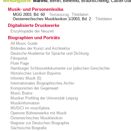
Wirkungsorte
Marino
,​ Berlin,​ Bielefeld,​ Braunschweig,​ Castel Ga
Musik- und Personenlexika
MGG 2003, Bd. 60
Textauszug
Titeldaten
Oesterreichisches Musiklexikon 1/2003, Bd. 2
Titeldaten
Digitalisierte Druckwerke
Enzyklopädie der Neuzeit
Biographien und Porträts
All Music Guide
Bildindex der Kunst und Architektur
Deutsche Akademie für Sprache und Dichtung
Filmportal
Flute Page
Hamburger Schlüsseldokumente zur jüdischen Geschichte
Historisches Lexikon Bayerns
Infonetz Musik (5)
Internationales Biographisches Archiv
Komponisten der Gegenwart
Music Brainz
Musiker Profiling der Universität Leipzig
Musikinformation
MUSICI im musiXplora
Operone Bühnenwerke mit Musik
Österreichisches Musiklexikon
Register zur Deutschen Biographie
Sächsische Biografie