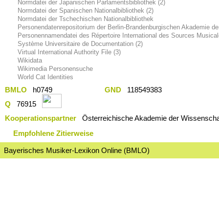
Normdatei der Japanischen Parlamentsbibliothek (2)
Normdatei der Spanischen Nationalbibliothek (2)
Normdatei der Tschechischen Nationalbibliothek
Personendatenrepositorium der Berlin-Brandenburgischen Akademie de
Personennamendatei des Répertoire International des Sources Musica
Système Universitaire de Documentation (2)
Virtual International Authority File (3)
Wikidata
Wikimedia Personensuche
World Cat Identities
BMLO
h0749
GND
118549383
Q
76915
Kooperationspartner
Österreichische Akademie der Wissenschaf
Empfohlene Zitierweise
Bayerisches Musiker-Lexikon Online (BMLO)