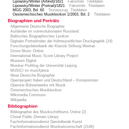
Lipowsky/Winter (Artikel)/1821
Faksimile
Titeldaten
Lipowsky/Winter (Portrait)/1821
Faksimile
Titeldaten
MGG 2003, Bd. 60
Textauszug
Titeldaten
Oesterreichisches Musiklexikon 1/2003, Bd. 2
Titeldaten
Biographien und Porträts
Allgemeine Deutsche Biographie
Ausländer im vorrevolutionären Russland
Baltisches Biographisches Lexikon
Digitaler Portraitindex der frühneuzeitlichen Druckgraphik (14)
Forschungsdatenbank der Klassik Stiftung Weimar
Grove Music Online
International Music Score Library Project
Museum Digital
Musiker Profiling der Universität Leipzig
MUSICI im musiXplora
Neue Deutsche Biographie
Opernprojekt Italien und Deutschland – Komponisten
Operone Bühnenwerke mit Musik
Österreichisches Musiklexikon
Wikimedia Commons
Wikipedia
Bibliographien
Bibliographie des Musikschrifttums Online (2)
Choral Public Domain Library
Fachinformationsdienst Darstellende Kunst
Fachinformationsdienst Musikwissenschaft (2146)