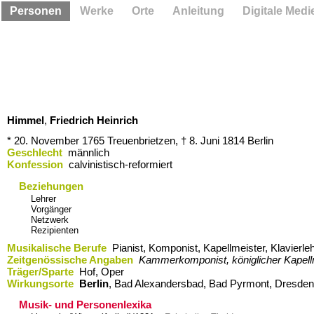
Personen
Werke
Orte
Anleitung
Digitale Medi
Himmel
,
Friedrich Heinrich
* 20. November 1765
Treuenbrietzen,
† 8. Juni 1814
Berlin
Geschlecht
männlich
Konfession
calvinistisch-reformiert
Beziehungen
Lehrer
Vorgänger
Netzwerk
Rezipienten
Musikalische Berufe
Pianist, Komponist, Kapellmeister, Klavierle
Zeitgenössische Angaben
Kammerkomponist, königlicher Kapell
Träger/Sparte
Hof, Oper
Wirkungsorte
Berlin
,​ Bad Alexandersbad,​ Bad Pyrmont,​ Dresden,​
Musik- und Personenlexika