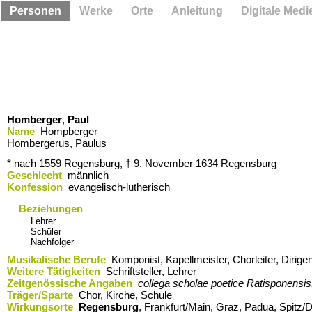
Personen
Werke
Orte
Anleitung
Digitale Medi
Homberger
,
Paul
Name
Hompberger
Hombergerus, Paulus
* nach 1559
Regensburg,
† 9. November 1634
Regensburg
Geschlecht
männlich
Konfession
evangelisch-lutherisch
Beziehungen
Lehrer
Schüler
Nachfolger
Musikalische Berufe
Komponist, Kapellmeister, Chorleiter, Dirige
Weitere Tätigkeiten
Schriftsteller, Lehrer
Zeitgenössische Angaben
collega scholae poetice Ratisponensis
Träger/Sparte
Chor, Kirche, Schule
Wirkungsorte
Regensburg
,​ Frankfurt/Main,​ Graz,​ Padua,​ Spit