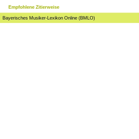
Empfohlene Zitierweise
Bayerisches Musiker-Lexikon Online (BMLO)