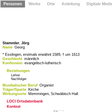
Personen
Werke
Orte
Anleitung
Digitale Medi
Stammler
,
Jörg
Name
Georg
* Esslingen,
erstmals erwähnt 1589
,
† um 1613
Geschlecht
männlich
Konfession
evangelisch-lutherisch
Beziehungen
Lehrer
Nachfolger
Musikalischer Beruf
Organist
Träger/Sparte
Kirche
Wirkungsorte
Memmingen,​ Schwäbisch Hall
LOCI Ortsdatenbank
Kontext