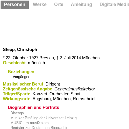
Personen
Werke
Orte
Anleitung
Digitale Medi
Stepp
,
Christoph
* 23. Oktober 1927
Breslau,
† 2. Juli 2014
München
Geschlecht
männlich
Beziehungen
Vorgänger
Musikalischer Beruf
Dirigent
Zeitgenössische Angabe
Generalmusikdirektor
Träger/Sparte
Konzert, Orchester, Staat
Wirkungsorte
Augsburg,​ München,​ Remscheid
Biographien und Porträts
Discogs
Musiker Profiling der Universität Leipzig
MUSICI im musiXplora
Register zur Deutschen Biographie