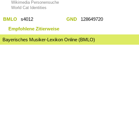
Wikimedia Personensuche
World Cat Identities
BMLO
s4012
GND
128649720
Empfohlene Zitierweise
Bayerisches Musiker-Lexikon Online (BMLO)