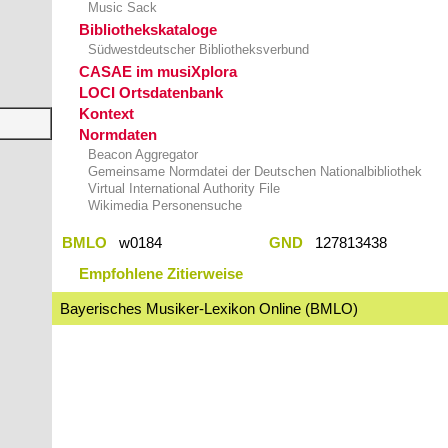
Music Sack
Bibliothekskataloge
Südwestdeutscher Bibliotheksverbund
CASAE im musiXplora
LOCI Ortsdatenbank
Kontext
Normdaten
Beacon Aggregator
Gemeinsame Normdatei der Deutschen Nationalbibliothek
Virtual International Authority File
Wikimedia Personensuche
BMLO
w0184
GND
127813438
Empfohlene Zitierweise
Bayerisches Musiker-Lexikon Online (BMLO)