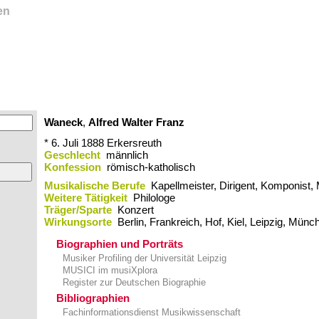
en
Waneck
,
Alfred Walter Franz
* 6. Juli 1888
Erkersreuth
Geschlecht
männlich
Konfession
römisch-katholisch
Musikalische Berufe
Kapellmeister, Dirigent, Komponist,
Weitere Tätigkeit
Philologe
Träger/Sparte
Konzert
Wirkungsorte
Berlin,​ Frankreich,​ Hof,​ Kiel,​ Leipzig,​ Mü
Biographien und Porträts
Musiker Profiling der Universität Leipzig
MUSICI im musiXplora
Register zur Deutschen Biographie
Bibliographien
Fachinformationsdienst Musikwissenschaft