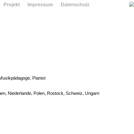
Projekt
Impressum
Datenschutz
 Musikpädagoge, Pianist
nchen,​ Niederlande,​ Polen,​ Rostock,​ Schweiz,​ Ungarn