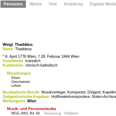
Personen
Werke
Orte
Anleitung
Digitale Medi
Weigl
,
Thaddäus
Name
Thaddeus
* 8. April 1776
Wien,
† 28. Februar 1844
Wien
Geschlecht
männlich
Konfession
römisch-katholisch
Beziehungen
Eltern
Geschwister
Lehrer
Musikalische Berufe
Musikverleger, Komponist, Dirigent, Kapellm
Zeitgenössische Angaben
Hoftheaterkompositeur, Noten-Archiva
Wirkungsort
Wien
Musik- und Personenlexika
MGG 2003, Bd. 60
Textauszug
Titeldaten