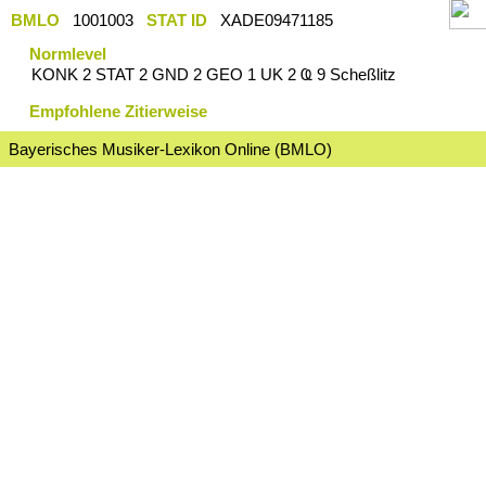
BMLO
1001003
STAT ID
XADE09471185
Normlevel
KONK 2 STAT 2 GND 2 GEO 1 UK 2 Ҩ 9 Scheßlitz
Empfohlene Zitierweise
Bayerisches Musiker-Lexikon Online (BMLO)