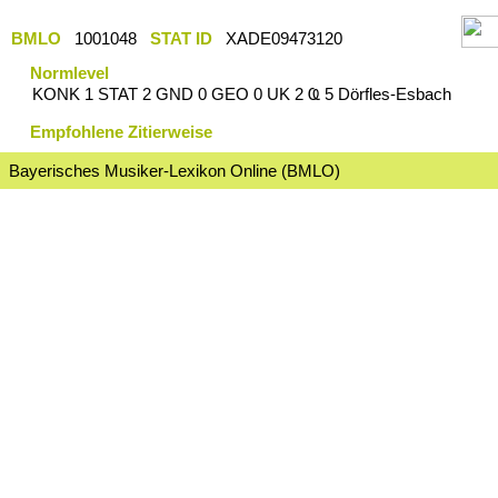
BMLO
1001048
STAT ID
XADE09473120
Normlevel
KONK 1 STAT 2 GND 0 GEO 0 UK 2 Ҩ 5 Dörfles-Esbach
Empfohlene Zitierweise
Bayerisches Musiker-Lexikon Online (BMLO)