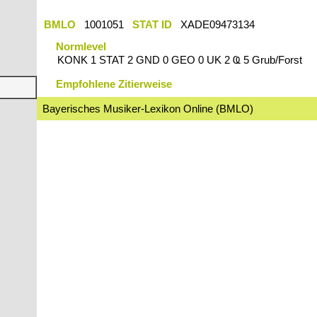
BMLO
1001051
STAT ID
XADE09473134
Normlevel
KONK 1 STAT 2 GND 0 GEO 0 UK 2 Ҩ 5 Grub/Forst
Empfohlene Zitierweise
Bayerisches Musiker-Lexikon Online (BMLO)