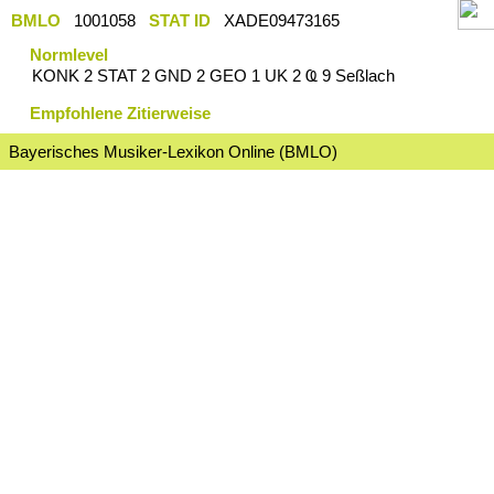
BMLO
1001058
STAT ID
XADE09473165
Normlevel
KONK 2 STAT 2 GND 2 GEO 1 UK 2 Ҩ 9 Seßlach
Empfohlene Zitierweise
Bayerisches Musiker-Lexikon Online (BMLO)