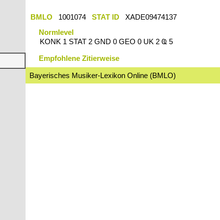
BMLO
1001074
STAT ID
XADE09474137
Normlevel
KONK 1 STAT 2 GND 0 GEO 0 UK 2 Ҩ 5
Empfohlene Zitierweise
Bayerisches Musiker-Lexikon Online (BMLO)