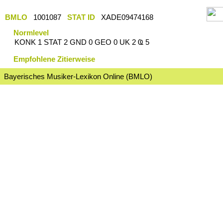
BMLO
1001087
STAT ID
XADE09474168
Normlevel
KONK 1 STAT 2 GND 0 GEO 0 UK 2 Ҩ 5
Empfohlene Zitierweise
Bayerisches Musiker-Lexikon Online (BMLO)