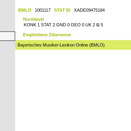
BMLO
1001117
STAT ID
XADE09475184
Normlevel
KONK 1 STAT 2 GND 0 GEO 0 UK 2 Ҩ 5
Empfohlene Zitierweise
Bayerisches Musiker-Lexikon Online (BMLO)